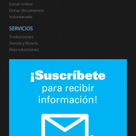
Donar online
Donar documentos
Voluntariado
SERVICIOS
Traducciones
Tienda y librería
Reproducciones