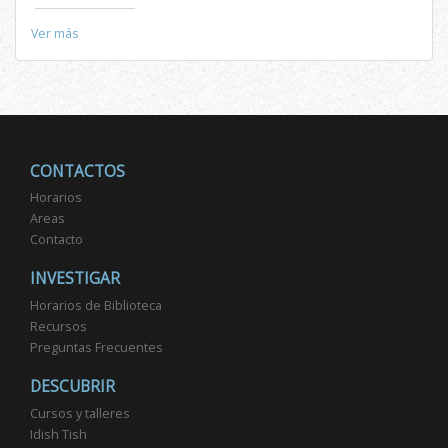
Ver más
CONTACTOS
Horarios
Areas
Contacto
INVESTIGAR
Horarios de Biblioteca
Recursos
Preguntas Frecuentes
DESCUBRIR
Cursos y talleres
Idish Tish