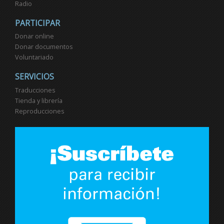
Radio
PARTICIPAR
Donar online
Donar documentos
Voluntariado
SERVICIOS
Traducciones
Tienda y librería
Reproducciones